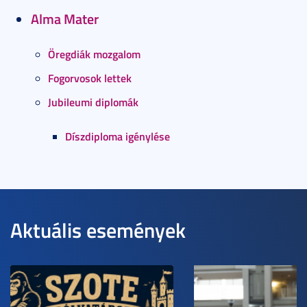
Alma Mater
Öregdiák mozgalom
Fogorvosok lettek
Jubileumi diplomák
Díszdiploma igénylése
Aktuális események