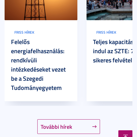
FRISS HÍREK
FRISS HÍREK
Felelős
Teljes kapacitáss
energiafelhasználás:
indul az SZTE: 7
rendkívüli
sikeres felvételi
intézkedéseket vezet
be a Szegedi
Tudományegyetem
További hírek