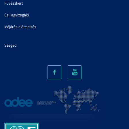
Füvészkert
Csillagvizsgáló
Időjárás előrejelzés
Szeged