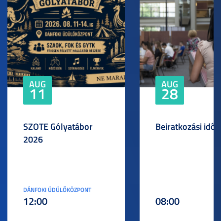
AUG
AUG
11
28
SZOTE Gólyatábor
Beiratkozási idős
2026
DÁNFOKI ÜDÜLŐKÖZPONT
12:00
08:00