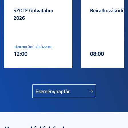
SZOTE Gólyatábor
Beiratkozási idős
2026
DÁNFOKI ÜDÜLŐKÖZPONT
12:00
08:00
Eseménynaptár