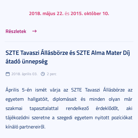
2018. május 22.
2015. október 10.
és
Részletek
SZTE Tavaszi Állásbörze és SZTE Alma Mater Díj
átadó ünnepség
2018. április 03.
2 perc
Április 5-én ismét várja az SZTE Tavaszi Állásbörze az
egyetem hallgatóit, diplomásait és minden olyan már
szakmai tapasztalattal rendelkező érdeklődőt, aki
tájékozódni szeretne a szegedi egyetem nyitott pozíciókat
kínáló partnereiről.