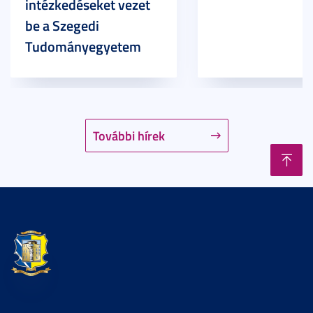
intézkedéseket vezet
be a Szegedi
Tudományegyetem
További hírek