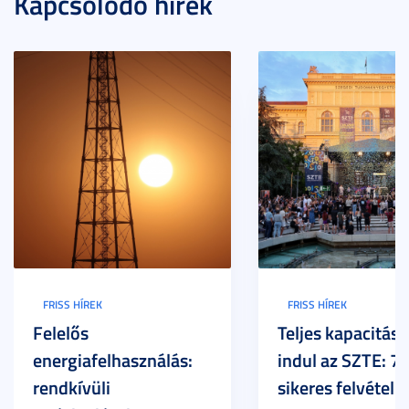
Kapcsolódó hírek
FRISS HÍREK
FRISS HÍREK
Felelős
Teljes kapacitáss
energiafelhasználás:
indul az SZTE: 7
rendkívüli
sikeres felvételi