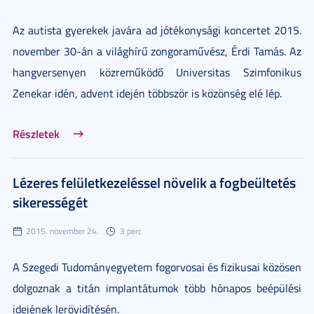
Az autista gyerekek javára ad jótékonysági koncertet 2015.
november 30-án a világhírű zongoraművész, Érdi Tamás. Az
hangversenyen közreműködő Universitas Szimfonikus
Zenekar idén, advent idején többször is közönség elé lép.
Részletek
Lézeres felületkezeléssel növelik a fogbeültetés
sikerességét
2015. november 24.
3 perc
A Szegedi Tudományegyetem fogorvosai és fizikusai közösen
dolgoznak a titán implantátumok több hónapos beépülési
idejének lerövidítésén.