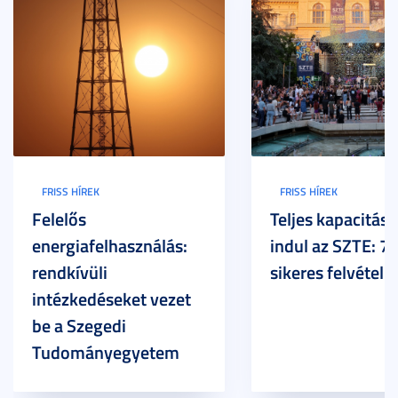
FRISS HÍREK
FRISS HÍREK
Felelős
Teljes kapacitáss
energiafelhasználás:
indul az SZTE: 7
rendkívüli
sikeres felvételi
intézkedéseket vezet
be a Szegedi
Tudományegyetem