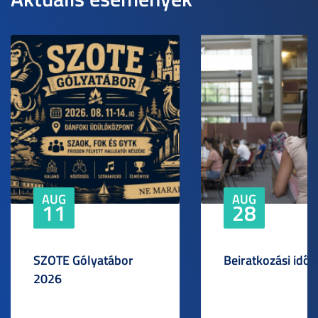
AUG
AUG
11
28
SZOTE Gólyatábor
Beiratkozási idős
2026