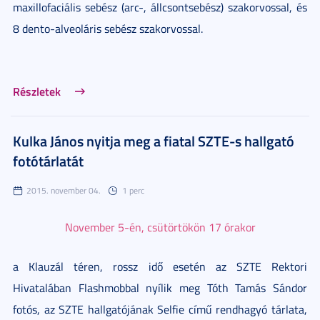
maxillofaciális sebész (arc-, állcsontsebész) szakorvossal, és
8 dento-alveoláris sebész szakorvossal.
Részletek
Kulka János nyitja meg a fiatal SZTE-s hallgató
fotótárlatát
2015. november 04.
1 perc
November 5-én, csütörtökön 17 órakor
a Klauzál téren, rossz idő esetén az SZTE Rektori
Hivatalában Flashmobbal nyílik meg Tóth Tamás Sándor
fotós, az SZTE hallgatójának Selfie című rendhagyó tárlata,