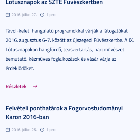
Lótusznapok az SZTE Füvészkertben
2016. július 27.
1 perc
Távol-keleti hangulatú programokkal várják a látogatókat
2016. augusztus 6-7. között az újszegedi Füvészkertbe. A IX.
Lótusznapokon hangfürdő, teaszertartás, harcművészeti
bemutató, kézműves foglalkozások és vásár várja az
érdeklődőket.
Részletek
Felvételi ponthatárok a Fogorvostudományi
Karon 2016-ban
2016. július 26.
1 perc