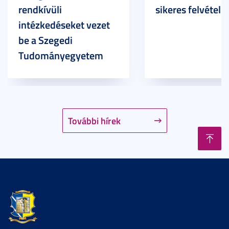
rendkívüli
sikeres felvételi
intézkedéseket vezet
be a Szegedi
Tudományegyetem
További hírek