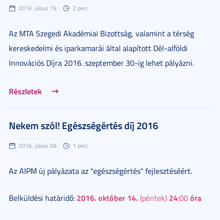
2016. július 19.
2 perc
Az MTA Szegedi Akadémiai Bizottság, valamint a térség
kereskedelmi és iparkamarái által alapított Dél-alföldi
Innovációs Díjra 2016. szeptember 30-ig lehet pályázni.
Részletek
Nekem szól! Egészségértés díj 2016
2016. július 08.
1 perc
Az AIPM új pályázata az "egészségértés" fejlesztéséért.
2016. október 14.
24
óra
Belküldési határidő:
(péntek)
:00