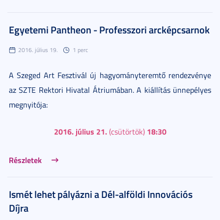
Egyetemi Pantheon - Professzori arcképcsarnok
2016. július 19.
1 perc
A Szeged Art Fesztivál új hagyományteremtő rendezvénye
az SZTE Rektori Hivatal Átriumában. A kiállítás ünnepélyes
megnyitója:
2016. július 21.
18:30
(csütörtök)
Részletek
Ismét lehet pályázni a Dél-alföldi Innovációs
Díjra