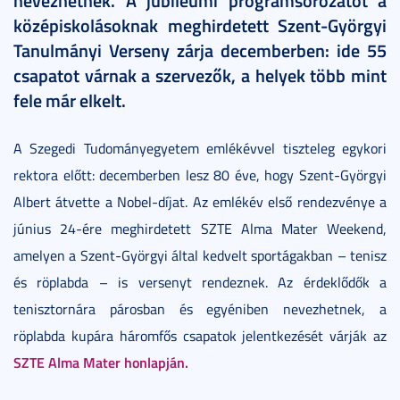
nevezhetnek. A jubileumi programsorozatot a
középiskolásoknak meghirdetett Szent-Györgyi
Tanulmányi Verseny zárja decemberben: ide 55
csapatot várnak a szervezők, a helyek több mint
fele már elkelt.
A Szegedi Tudományegyetem emlékévvel tiszteleg egykori
rektora előtt: decemberben lesz 80 éve, hogy Szent-Györgyi
Albert átvette a Nobel-díjat. Az emlékév első rendezvénye a
június 24-ére meghirdetett SZTE Alma Mater Weekend,
amelyen a Szent-Györgyi által kedvelt sportágakban – tenisz
és röplabda – is versenyt rendeznek. Az érdeklődők a
tenisztornára párosban és egyéniben nevezhetnek, a
röplabda kupára háromfős csapatok jelentkezését várják az
SZTE Alma Mater honlapján.