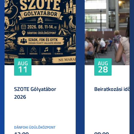
AUG
AUG
11
28
SZOTE Gólyatábor
Beiratkozási idős
2026
DÁNFOKI ÜDÜLŐKÖZPONT