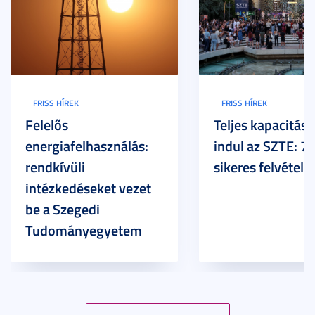
FRISS HÍREK
FRISS HÍREK
Felelős
Teljes kapacitáss
energiafelhasználás:
indul az SZTE: 7
rendkívüli
sikeres felvételi
intézkedéseket vezet
be a Szegedi
Tudományegyetem