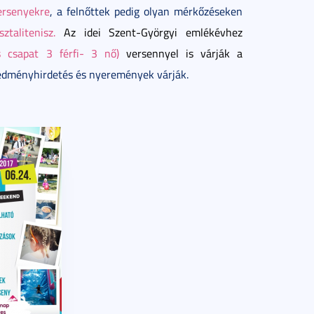
ersenyekre
, a
felnőttek pedig olyan mérkőzéseken
ztalitenisz.
Az idei Szent-Györgyi emlékévhez
s csapat 3 férfi- 3 nő)
versennyel is várják a
edményhirdetés és nyeremények várják.