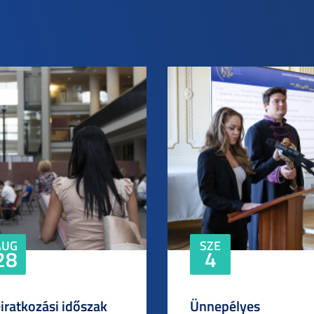
AUG
SZE
28
4
iratkozási időszak
Ünnepélyes