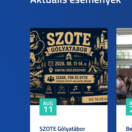
AUG
11
SZOTE Gólyatábor
Be