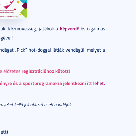
Képzerdő
nak, kézművesség, játékok a
és izgalmas
gével!
ndéget „Pick” hot-doggal látják vendégül, melyet a
regisztrációhoz kötött!
de előzetes
ényre és a sportprogramokra jelentkezni
itt lehet.
eket kellő jelentkező esetén indítják.
ett)