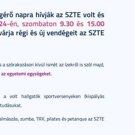
ígérő napra hívják az SZTE volt és
24
9.30
15.00
-én, szombaton
és
árja régi és új vendégeit az SZTE
 szórakozáson kívül ismét az ízekről is szól majd,
és az egyetemi egységeket.
a volt hallgatók sportversenyeken (kispályás
 tudásukat.
 falmászás, zumba, TRX, pilates és petanque az SZTE