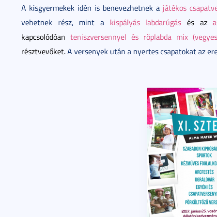
A kisgyermekek idén is benevezhetnek a
játékos csapatv
vehetnek rész, mint a
kispályás labdarúgás
és az
as
kapcsolódóan
teniszversennyel és röplabda mix (vegye
résztvevőket.
A versenyek után a nyertes csapatokat az er