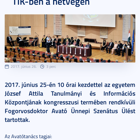
TIK-ben a hétvégén
2017. június 26.
3 perc
2017. június 25-én 10 órai kezdettel az egyetem
József Attila Tanulmányi és Információs
Központjának kongresszusi termében rendkívüli
Fogorvosdoktor Avató Ünnepi Szenátus Ülést
tartottak.
Az Avatótanács tagjai: