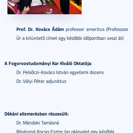
Prof. Dr. Kovács Ádám
professor emeritus (Professzor
Úr a kitüntető címet egy későbbi időpontban veszi át)
A Fogorvostudományi Kar Kiváló Oktatója
:
Dr. Pelsőczi-Kovács István egyetemi docens
Dr. Vályi Péter adjunktus
Dékáni elismerésben részesült:
Dr. Mándoki Tamásné
Révészné Kocsis Eszter (az oklevelet egy későbbi