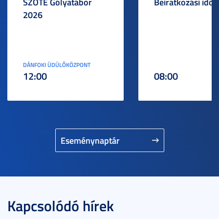
SZOTE Gólyatábor
Beiratkozási idős
2026
DÁNFOKI ÜDÜLŐKÖZPONT
12:00
08:00
Eseménynaptár
Kapcsolódó hírek