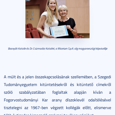
Bosnyák Katalin és Dr. Csizmadia Katalint, a Micerium S.p.A. cég magyarországi képviselője
A múlt és a jelen összekapcsolásának szellemében, a Szegedi
Tudományegyetem kitüntetésekről és kitüntető címekről
szóló szabályzatában foglaltak alapján kíván a
Fogorvostudományi Kar arany díszoklevél odaítélésével
tisztelegni az 1967-ben végzett kollégák előtt, elismerve