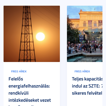
FRISS HÍREK
FRISS HÍREK
Felelős
Teljes kapacitáss
energiafelhasználás:
indul az SZTE: 7
rendkívüli
sikeres felvételi
intézkedéseket vezet