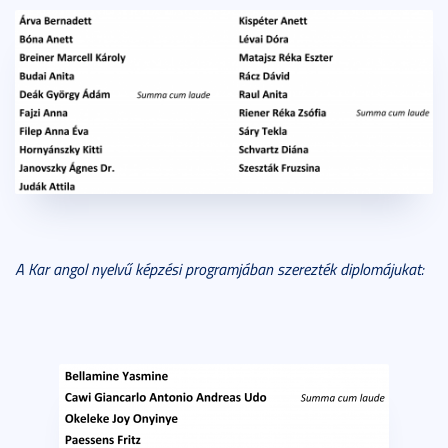
A Kar angol nyelvű képzési programjában szerezték diplomájukat: