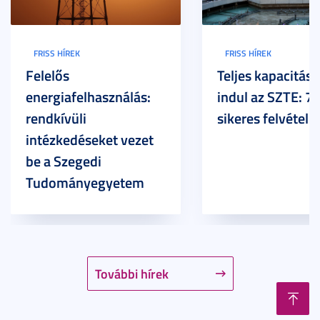
FRISS HÍREK
FRISS HÍREK
Felelős
Teljes kapacitáss
energiafelhasználás:
indul az SZTE: 7
rendkívüli
sikeres felvételi
intézkedéseket vezet
be a Szegedi
Tudományegyetem
További hírek