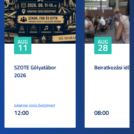
AUG
AUG
11
28
SZOTE Gólyatábor
Beiratkozási idős
2026
DÁNFOKI ÜDÜLŐKÖZPONT
12:00
08:00