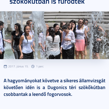
szökőkútban is fürödtek
2017. június 15.
1 perc
A hagyományokat követve a sikeres államvizsgát
követően idén is a Dugonics téri szökőkútban
csobbantak a leendő fogorvosok.