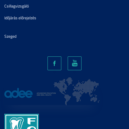
Csillagvizsgáló
Időjárás előrejelzés
Szeged