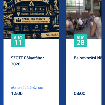
AUG
AUG
11
28
SZOTE Gólyatábor
Beiratkozási idős
2026
DÁNFOKI ÜDÜLŐKÖZPONT
12:00
08:00