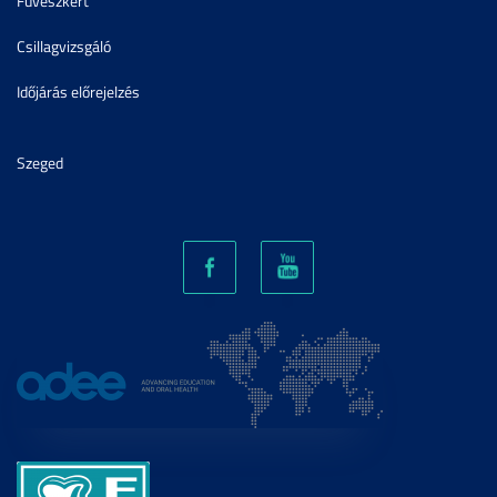
Füvészkert
Csillagvizsgáló
Időjárás előrejelzés
Szeged