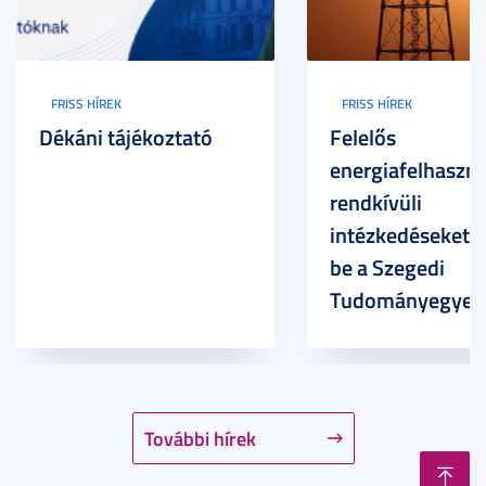
FRISS HÍREK
FRISS HÍREK
Dékáni tájékoztató
Felelős
energiafelhaszná
rendkívüli
intézkedéseket v
be a Szegedi
Tudományegyet
További hírek