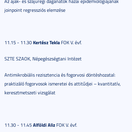
Az ajak- és szájüregi daganatok hazai epidemiológiájának
joinpoint regressziós elemzése
Kertész Tekla
11.15 - 11.30
FOK V. évf.
SZTE SZAOK, Népegészségtani Intézet
Antimikrobiális rezisztencia és fogorvosi döntéshozatal:
praktizáló fogorvosok ismeretei és attitűdjei – kvantitatív,
keresztmetszeti vizsgálat
Alföldi Aliz
11.30 - 11.45
FOK V. évf.