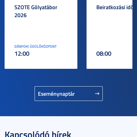
SZOTE Gólyatábor
Beiratkozási idős
2026
DÁNFOKI ÜDÜLŐKÖZPONT
12:00
08:00
Eseménynaptár
Kapcsolódó hírek