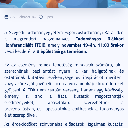
2025. október 30.
2 perc
A Szegedi Tudományegyetem Fogorvostudományi Kara idén
Tudományos Diákköri
is megrendezi hagyományos
Konferenciáját (TDK)
,
november 19-én, 11:00 órakor
amely
B épület Sárga termében
.
veszi kezdetét a
Ez az esemény remek lehetőség mindazok számára, akik
szeretnének bepillantást nyerni a kar hallgatóinak és
oktatóinak kutatási tevékenységeibe, inspirációt meríteni,
vagy akár saját jövőbeli tudományos munkájukhoz ötleteket
gyűjteni. A TDK nem csupán verseny, hanem egy közösségi
élmény is, ahol a fiatal kutatók megoszthatják
eredményeiket, tapasztalatot szerezhetnek a
prezentálásban, és kapcsolatokat építhetnek a tudományos
élet szereplőivel.
Az érdeklődőket színvonalas előadások, izgalmas kutatási