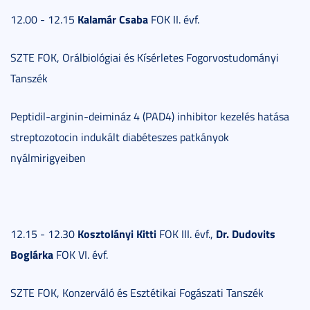
Kalamár Csaba
12.00 - 12.15
FOK II. évf.
SZTE FOK, Orálbiológiai és Kísérletes Fogorvostudományi
Tanszék
Peptidil-arginin-deimináz 4 (PAD4) inhibitor kezelés hatása
streptozotocin indukált diabéteszes patkányok
nyálmirigyeiben
Kosztolányi Kitti
Dr. Dudovits
12.15 - 12.30
FOK III. évf.,
Boglárka
FOK VI. évf.
SZTE FOK, Konzerváló és Esztétikai Fogászati Tanszék