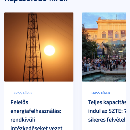
FRISS HÍREK
FRISS HÍREK
Felelős
Teljes kapacitáss
energiafelhasználás:
indul az SZTE: 7
rendkívüli
sikeres felvételi
intézkedéseket vezet