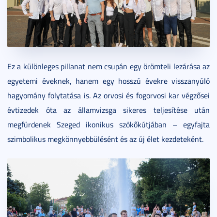
Ez a különleges pillanat nem csupán egy örömteli lezárása az
egyetemi éveknek, hanem egy hosszú évekre visszanyúló
hagyomány folytatása is. Az orvosi és fogorvosi kar végzősei
évtizedek óta az államvizsga sikeres teljesítése után
megfürdenek Szeged ikonikus szökőkútjában – egyfajta
szimbolikus megkönnyebbülésént és az új élet kezdeteként.