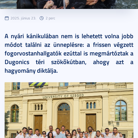
2025. június 23.
2 perc
A nyári kánikulában nem is lehetett volna jobb
módot találni az ünneplésre: a frissen végzett
fogorvostanhallgatók ezúttal is megmártóztak a
Dugonics téri szökőkútban, ahogy azt a
hagyomány diktálja.