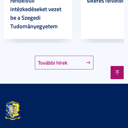
rendkívüli
sikeres felvételi
intézkedéseket vezet
be a Szegedi
Tudományegyetem
További hírek