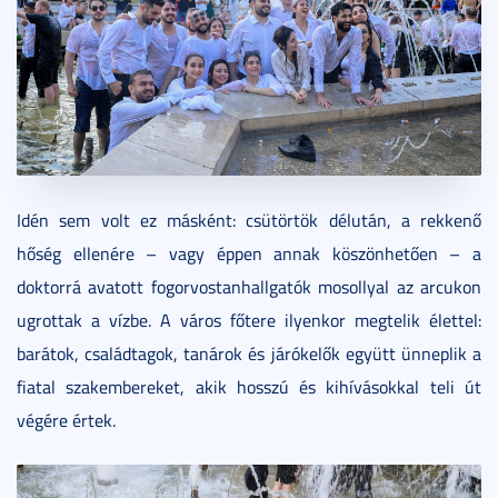
Idén sem volt ez másként: csütörtök délután, a rekkenő
hőség ellenére – vagy éppen annak köszönhetően – a
doktorrá avatott fogorvostanhallgatók mosollyal az arcukon
ugrottak a vízbe. A város főtere ilyenkor megtelik élettel:
barátok, családtagok, tanárok és járókelők együtt ünneplik a
fiatal szakembereket, akik hosszú és kihívásokkal teli út
végére értek.