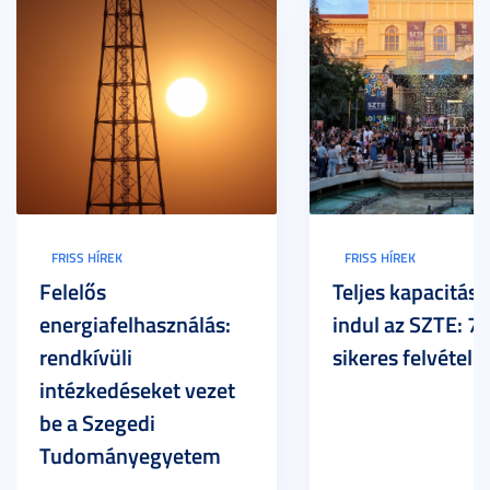
FRISS HÍREK
FRISS HÍREK
Felelős
Teljes kapacitáss
energiafelhasználás:
indul az SZTE: 7
rendkívüli
sikeres felvételi
intézkedéseket vezet
be a Szegedi
Tudományegyetem