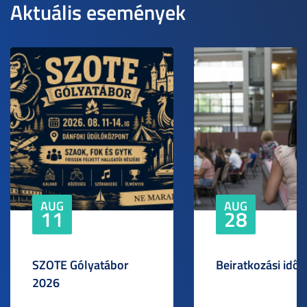
Aktuális események
AUG
AUG
11
28
SZOTE Gólyatábor
Beiratkozási idős
2026