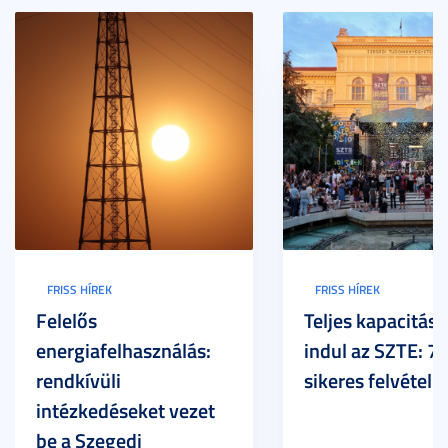
FRISS HÍREK
FRISS HÍREK
Felelős
Teljes kapacitáss
energiafelhasználás:
indul az SZTE: 7
rendkívüli
sikeres felvételi
intézkedéseket vezet
be a Szegedi