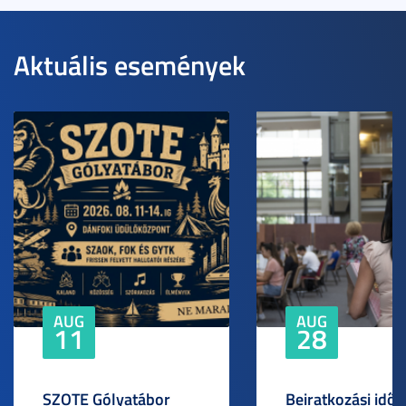
Aktuális események
AUG
AUG
11
28
SZOTE Gólyatábor
Beiratkozási idős