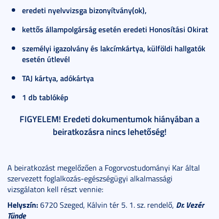
eredeti nyelvvizsga bizonyítvány(ok),
kettős állampolgárság esetén eredeti Honosítási Okirat
személyi igazolvány és lakcímkártya, külföldi hallgatók
esetén útlevél
TAJ kártya, adókártya
1 db tablókép
FIGYELEM! Eredeti dokumentumok hiányában a
beiratkozásra nincs lehetőség!
A beiratkozást megelőzően a Fogorvostudományi Kar által
szervezett foglalkozás-egészségügyi alkalmassági
vizsgálaton kell részt vennie:
Helyszín:
Dr. Vezér
6720 Szeged, Kálvin tér 5. 1. sz. rendelő,
Tünde