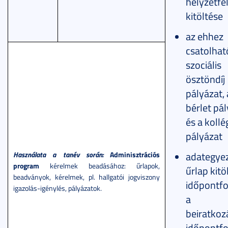
helyzetfe
kitöltése
az ehhez
csatolhat
szociális
ösztöndíj
pályázat, 
bérlet pá
és a kollé
pályázat
Használata a tanév során:
Adminisztrációs
adategye
program
kérelmek beadásához: űrlapok,
űrlap kitö
beadványok, kérelmek, pl. hallgatói jogviszony
időpontfo
igazolás-igénylés, pályázatok.
a
beiratkoz
időpontfo