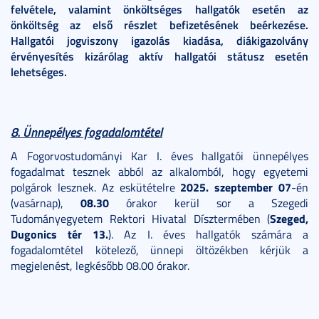
felvétele, valamint önköltséges hallgatók esetén az
önköltség az első részlet befizetésének beérkezése.
Hallgatói jogviszony igazolás kiadása, diákigazolvány
érvényesítés kizárólag aktív hallgatói státusz esetén
lehetséges.
8. Ünnepélyes fogadalomtétel
A Fogorvostudományi Kar I. éves hallgatói ünnepélyes
fogadalmat tesznek abból az alkalomból, hogy egyetemi
2025. szeptember 07
polgárok lesznek. Az eskütételre
-én
08.30
(vasárnap),
órakor kerül sor a Szegedi
Szeged,
Tudományegyetem Rektori Hivatal Dísztermében (
Dugonics tér 13.
). Az I. éves hallgatók számára a
fogadalomtétel kötelező, ünnepi öltözékben kérjük a
megjelenést, legkésőbb 08.00 órakor.