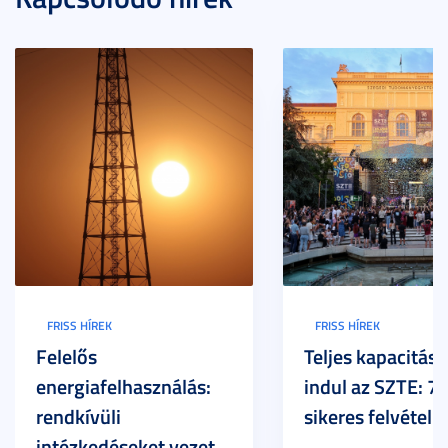
FRISS HÍREK
FRISS HÍREK
Felelős
Teljes kapacitáss
energiafelhasználás:
indul az SZTE: 7
rendkívüli
sikeres felvételi
intézkedéseket vezet