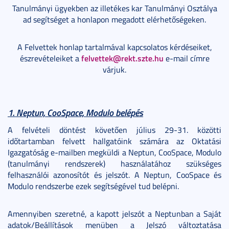
Tanulmányi ügyekben az illetékes kar Tanulmányi Osztálya
ad segítséget a honlapon megadott elérhetőségeken.
A Felvettek honlap tartalmával kapcsolatos kérdéseiket,
felvettek@rekt.szte.hu
észrevételeiket a
e-mail címre
várjuk.
1. Neptun, CooSpace, Modulo belépés
A felvételi döntést követően július 29-31. közötti
időtartamban felvett hallgatóink számára az Oktatási
Igazgatóság e-mailben megküldi a Neptun, CooSpace, Modulo
(tanulmányi rendszerek) használatához szükséges
felhasználói azonosítót és jelszót. A Neptun, CooSpace és
Modulo rendszerbe ezek segítségével tud belépni.
Amennyiben szeretné, a kapott jelszót a Neptunban a Saját
adatok/Beállítások menüben a Jelszó változtatása