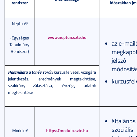
rendszer
időszakban (m
Neptun©
www.neptun.szte.hu
(Egységes
az e-mail
Tanulmányi
megkapot
Rendszer)
jelszó
módosítá
Használata a tanév során:
kurzusfelvétel, vizsgára
jelentkezés, eredmények megtekintése,
kurzusfel
szakirány választása, pénzügyi adatok
megtekintése
általános
szociális
Modulo©
https://modulo.szte.hu