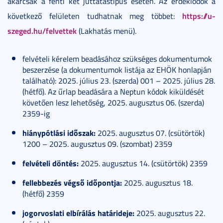
akárcsak a fenti két juttatástípus esetén. Az érdeklődők a
https://u-
következő felületen tudhatnak meg többet:
szeged.hu/felvettek
(Lakhatás menü).
felvételi kérelem beadásához szükséges dokumentumok
beszerzése (a dokumentumok listája az EHÖK honlapján
található): 2025. július 23. (szerda) 001 – 2025. július 28.
(hétfő). Az űrlap beadására a Neptun kódok kiküldését
követően lesz lehetőség, 2025. augusztus 06. (szerda)
2359-ig
hiánypótlási időszak:
2025. augusztus 07. (csütörtök)
1200 – 2025. augusztus 09. (szombat) 2359
felvételi döntés:
2025. augusztus 14. (csütörtök) 2359
fellebbezés végső időpontja:
2025. augusztus 18.
(hétfő) 2359
jogorvoslati elbírálás határideje:
2025. augusztus 22.