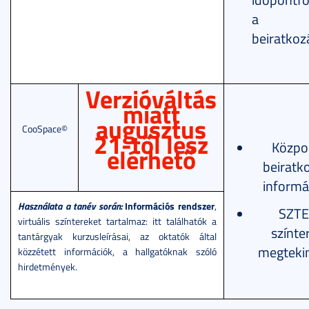
a
beiratkoz
Verzióváltás
miatt
augusztus
CooSpace©
21-től lesz
Közpo
elérhető
beiratk
informá
Használata a tanév során:
Információs rendszer
,
SZTE
virtuális színtereket tartalmaz: itt találhatók a
színte
tantárgyak kurzusleírásai, az oktatók által
megteki
közzétett információk, a hallgatóknak szóló
hirdetmények.