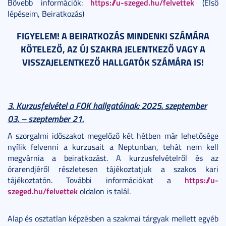
https://u-szeged.hu/felvettek
Bővebb információk:
(Első
lépéseim, Beiratkozás)
FIGYELEM! A BEIRATKOZÁS MINDENKI SZÁMÁRA
KÖTELEZŐ, AZ ÚJ SZAKRA JELENTKEZŐ VAGY A
VISSZAJELENTKEZŐ HALLGATÓK SZÁMÁRA IS!
3. Kurzusfelvétel a FOK hallgatóinak: 2025. szeptember
03. – szeptember 21.
A szorgalmi időszakot megelőző két hétben már lehetősége
nyílik felvenni a kurzusait a Neptunban, tehát nem kell
megvárnia a beiratkozást. A kurzusfelvételről és az
órarendjéről részletesen tájékoztatjuk a szakos kari
https://u-
tájékoztatón. További információkat a
szeged.hu/felvettek
oldalon is talál.
Alap és osztatlan képzésben a szakmai tárgyak mellett egyéb