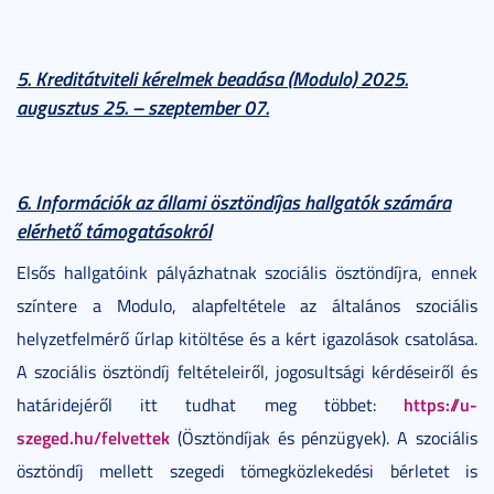
5. Kreditátviteli kérelmek beadása (Modulo) 2025.
augusztus 25. – szeptember 07.
6. Információk az állami ösztöndíjas hallgatók számára
elérhető támogatásokról
Elsős hallgatóink pályázhatnak szociális ösztöndíjra, ennek
színtere a Modulo, alapfeltétele az általános szociális
helyzetfelmérő űrlap kitöltése és a kért igazolások csatolása.
A szociális ösztöndíj feltételeiről, jogosultsági kérdéseiről és
https://u-
határidejéről itt tudhat meg többet:
szeged.hu/felvettek
(Ösztöndíjak és pénzügyek). A szociális
ösztöndíj mellett szegedi tömegközlekedési bérletet is