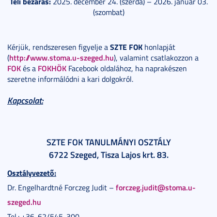
Téli bezárás:
2025. december 24. (szerda) – 2026. január 03.
(szombat)
SZTE FOK
Kérjük, rendszeresen figyelje a
honlapját
http://www.stoma.u-szeged.hu
(
), valamint csatlakozzon a
FOK
FOKHÖK
és a
Facebook oldalához, ha naprakészen
szeretne informálódni a kari dolgokról.
Kapcsolat:
SZTE FOK TANULMÁNYI OSZTÁLY
6722 Szeged, Tisza Lajos krt. 83.
Osztályvezető:
forczeg.judit@stoma.u-
Dr. Engelhardtné Forczeg Judit –
szeged.hu
Tel.: +36-62/545-300