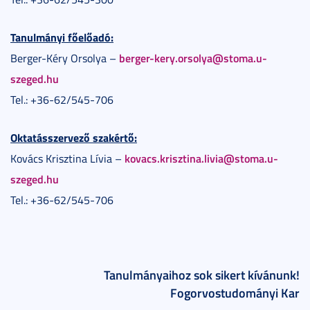
Tanulmányi főelőadó:
berger-kery.orsolya@stoma.u-
Berger-Kéry Orsolya –
szeged.hu
Tel.: +36-62/545-706
Oktatásszervező szakértő:
kovacs.krisztina.livia@stoma.u-
Kovács Krisztina Lívia –
szeged.hu
Tel.: +36-62/545-706
Tanulmányaihoz sok sikert kívánunk!
Fogorvostudományi Kar