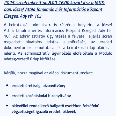
2025. szeptember 3-án 8.00-16.00 között lesz a JATIK-
ban, József Attila Tanulmányi és Információs Központ
(Szeged, Ady tér 10.)
A beiratkozás adminisztratív részének helyszíne a József
Attila Tanulmányi és Információs Központ (Szeged, Ady tér
10.). Az adminisztratív ügyintézés a felvételi eljárás során
megadott hivatalos adatok ellenőrzését, az eredeti
dokumentumok bemutatását és a beiratkozási lap aláírását
jelenti. Az adminisztratív ügyintézés előfeltétele a Modulo
adategyeztető űrlap kitöltése.
Kérjük, hozza magával az alábbi dokumentumokat:
eredeti érettségi bizonyítvány
eredeti középiskolai bizonyítvány
oklevéllel rendelkező hallgató esetében felsőfokú
végzettséget igazoló eredeti oklevél,