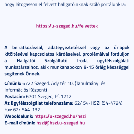
hogy látogasson el felvett hallgatóinknak szóló portálunkra:
https://u-szeged.hu/felvettek
A beiratkozással, adategyeztetéssel vagy az űrlapok
kitöltésével kapcsolatos kérdéseivel, problémáival forduljon
a Hallgatói Szolgáltató Iroda ügyfélszolgálati
munkatársaihoz, akik munkanapokon 9-15 óráig készséggel
segítenek Önnek.
Címünk:
6722 Szeged, Ady tér 10. (Tanulmányi és
Információs Központ)
Postacím:
6701 Szeged, Pf. 1212
Az ügyfélszolgálat telefonszáma:
62/ 54-HSZI (54-4794)
Fax: 62/ 544-132
Weboldalunk:
https://u-szeged.hu/hszi
E-mail címünk:
hszi@hszi.u-szeged.hu