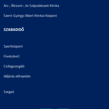
Arc-, Állcsont-, és Szájsebészeti Klinika
Szent-Györgyi Albert Klinikai Központ
SZABADIDŐ
Sportközpont
Füvészkert
Csillagvizsgáló
Időjárás előrejelzés
Szeged