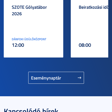
SZOTE Gólyatábor
Beiratkozási idős
2026
DÁNFOKI ÜDÜLŐKÖZPONT
12:00
08:00
Eseménynaptár
Kapcsolódó hírek