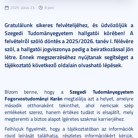
2025. július 23.
8 perc
Gratulálunk sikeres felvételijéhez, és üdvözöljük a
Szegedi Tudományegyetem hallgatói körében! A
felvételről szóló döntés a 2025/2026. tanév I. félévére
szól, a hallgatói jogviszonya pedig a beiratkozással jön
létre. Ennek megszerzéséhez nyújtanak segítséget a
tájékoztató következő oldalain olvasható lépések.
Szegedi Tudományegyetem
Bízom benne, hogy a
Fogorvostudományi Karán
megtalálja azt a helyet, amelyre
második otthonaként tekinthet, ahol nemcsak szép
emlékeket szerez, hanem értékes tudást is elsajátít, mely
megteremti a biztos alapot ígéretes szakmai karrierjéhez.
Felhívjuk figyelmét, hogy a tájékoztatóban az információk
rövid leírását találhatja, részletes információkért kérjük,