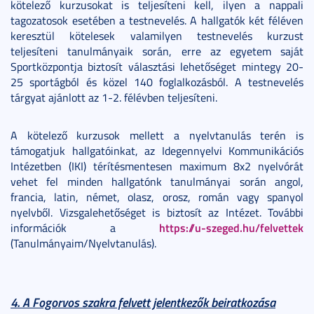
kötelező kurzusokat is teljesíteni kell, ilyen a nappali
tagozatosok esetében a testnevelés. A hallgatók két féléven
keresztül kötelesek valamilyen testnevelés kurzust
teljesíteni tanulmányaik során, erre az egyetem saját
Sportközpontja biztosít választási lehetőséget mintegy 20-
25 sportágból és közel 140 foglalkozásból. A testnevelés
tárgyat ajánlott az 1-2. félévben teljesíteni.
A kötelező kurzusok mellett a nyelvtanulás terén is
támogatjuk hallgatóinkat, az Idegennyelvi Kommunikációs
Intézetben (IKI) térítésmentesen maximum 8x2 nyelvórát
vehet fel minden hallgatónk tanulmányai során angol,
francia, latin, német, olasz, orosz, román vagy spanyol
nyelvből. Vizsgalehetőséget is biztosít az Intézet. További
https://u-szeged.hu/felvettek
információk a
(Tanulmányaim/Nyelvtanulás).
4. A Fogorvos szakra felvett jelentkezők beiratkozása