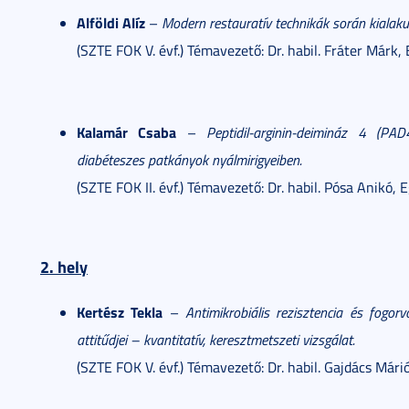
Alföldi Alíz
–
Modern restauratív technikák során kialakul
(SZTE FOK V. évf.) Témavezető: Dr. habil. Fráter Márk
Kalamár Csaba
–
Peptidil-arginin-deimináz 4 (PAD
diabéteszes patkányok nyálmirigyeiben.
(SZTE FOK II. évf.) Témavezető: Dr. habil. Pósa Anikó,
2. hely
Kertész Tekla
–
Antimikrobiális rezisztencia és fogor
attitűdjei – kvantitatív, keresztmetszeti vizsgálat.
(SZTE FOK V. évf.) Témavezető: Dr. habil. Gajdács Már