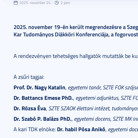
2025. november 24.
2 perc
2025. november 19-én került megrendezésre a Sz
Kar Tudományos Diákköri Konferenciája, a fogorvos
A rendezvényen tehetséges hallgatók mutatták be kut
A zsűri tagjai:
Prof. Dr. Nagy Katalin
,
egyetemi tanár, SZTE FOK szájse
Dr. Battancs Emese PhD.
,
egyetemi adjunktus, SZTE FO
Dr. Rózsa Éva
,
SZTE SZAOK élettani intézet, tudományo
Dr. Szabó P. Balázs
PhD.
,
egyetemi docens, SZTE MK inn
Dr. habil Pósa Anikó
A kari TDK elnöke:
,
egyetemi doce