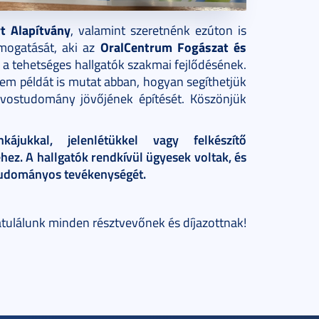
t Alapítvány
, valamint szeretnénk ezúton is
OralCentrum Fogászat és
mogatását, aki az
 a tehetséges hallgatók szakmai fejlődésének.
nem példát is mutat abban, hogyan segíthetjük
rvostudomány jövőjének építését. Köszönjük
ájukkal, jelenlétükkel vagy felkészítő
hez. A hallgatók rendkívül ügyesek voltak, és
 tudományos tevékenységét.
tulálunk minden résztvevőnek és díjazottnak!