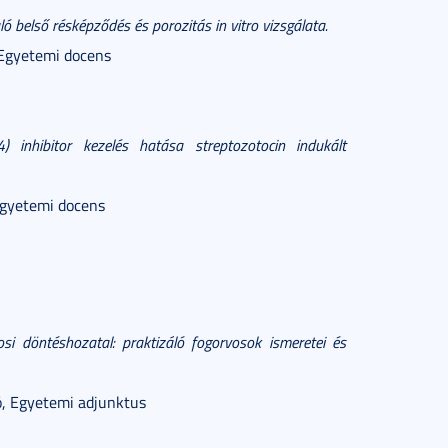
ó belső résképződés és porozitás in vitro vizsgálata.
, Egyetemi docens
4) inhibitor kezelés hatása streptozotocin indukált
 Egyetemi docens
vosi döntéshozatal: praktizáló fogorvosok ismeretei és
ió, Egyetemi adjunktus