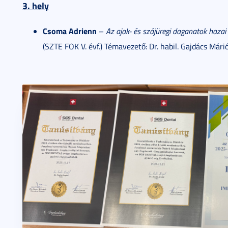
3. hely
Csoma Adrienn
–
Az ajak- és szájüregi daganatok hazai 
(SZTE FOK V. évf.) Témavezető: Dr. habil. Gajdács Már