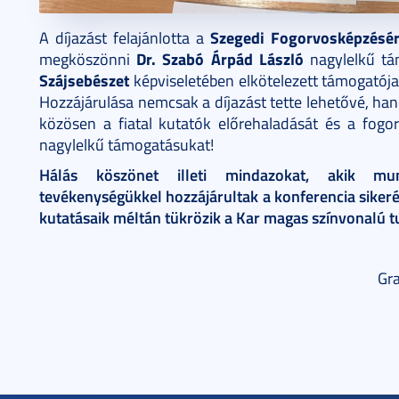
Szegedi Fogorvosképzésér
A díjazást felajánlotta a
Dr. Szabó Árpád László
megköszönni
nagylelkű tá
Szájsebészet
képviseletében elkötelezett támogatója
Hozzájárulása nemcsak a díjazást tette lehetővé, ha
közösen a fiatal kutatók előrehaladását és a fogo
nagylelkű támogatásukat!
Hálás köszönet illeti mindazokat, akik munk
tevékenységükkel hozzájárultak a konferencia sikeré
kutatásaik méltán tükrözik a Kar magas színvonalú
Gra