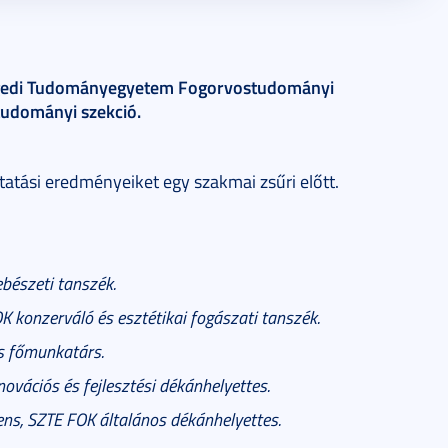
egedi Tudományegyetem Fogorvostudományi
tudományi szekció.
atási eredményeiket egy szakmai zsűri előtt.
bészeti tanszék.
K konzerváló és esztétikai fogászati tanszék.
s főmunkatárs.
ovációs és fejlesztési dékánhelyettes.
ns, SZTE FOK általános dékánhelyettes.