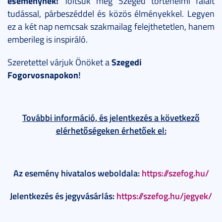
eseménynek!
Töltsük meg Szeged történelmi falait
tudással, párbeszéddel és közös élményekkel. Legyen
ez a két nap nemcsak szakmailag felejthetetlen, hanem
emberileg is inspiráló.
Szegedi
Szeretettel várjuk Önöket a
Fogorvosnapokon
!
További információ, és jelentkezés a következő
elérhetőségeken érhetőek el:
Az esemény hivatalos weboldala:
https://szefog.hu/
Jelentkezés és jegyvásárlás:
https://szefog.hu/jegyek/