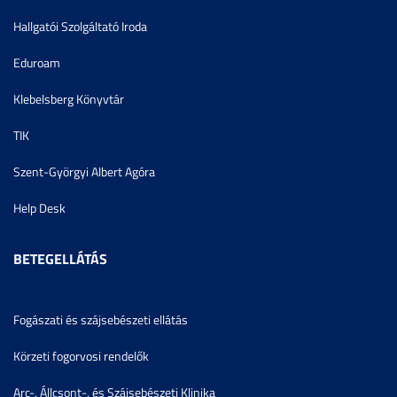
Hallgatói Szolgáltató Iroda
Eduroam
Klebelsberg Könyvtár
TIK
Szent-Györgyi Albert Agóra
Help Desk
BETEGELLÁTÁS
Fogászati és szájsebészeti ellátás
Körzeti fogorvosi rendelők
Arc-, Állcsont-, és Szájsebészeti Klinika