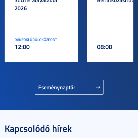
SZOTE Gólyatábor
Beiratkozási idős
2026
DÁNFOKI ÜDÜLŐKÖZPONT
12:00
08:00
Eseménynaptár
Kapcsolódó hírek