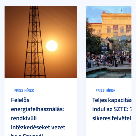
FRISS HÍREK
FRISS HÍREK
Felelős
Teljes kapacitáss
energiafelhasználás:
indul az SZTE: 7
rendkívüli
sikeres felvételi
intézkedéseket vezet