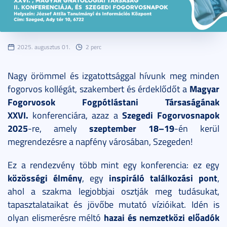
2025. augusztus 01.
2 perc
Nagy örömmel és izgatottsággal hívunk meg minden
Magyar
fogorvos kollégát, szakembert és érdeklődőt a
Fogorvosok Fogpótlástani Társaságának
XXVI.
Szegedi Fogorvosnapok
konferenciára, azaz a
2025
szeptember 18–19
-re
, amely
-én
kerül
megrendezésre a napfény városában, Szegeden!
Ez a rendezvény több mint egy konferencia:
ez egy
közösségi élmény
inspiráló találkozási pont
, egy
,
ahol a szakma legjobbjai osztják meg tudásukat,
tapasztalataikat és jövőbe mutató vízióikat. Idén is
hazai és nemzetközi előadók
olyan
elismerésre méltó