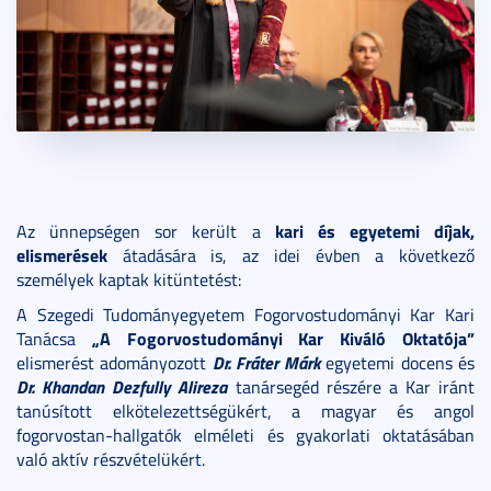
kari és egyetemi díjak,
Az ünnepségen sor került a
elismerések
átadására is, az idei évben a következő
személyek kaptak kitüntetést:
A Szegedi Tudományegyetem Fogorvostudományi Kar Kari
„A Fogorvostudományi Kar Kiváló Oktatója”
Tanácsa
Dr. Fráter Márk
elismerést adományozott
egyetemi docens és
Dr. Khandan Dezfully Alireza
tanársegéd részére a Kar iránt
tanúsított elkötelezettségükért, a magyar és angol
fogorvostan-hallgatók elméleti és gyakorlati oktatásában
való aktív részvételükért.