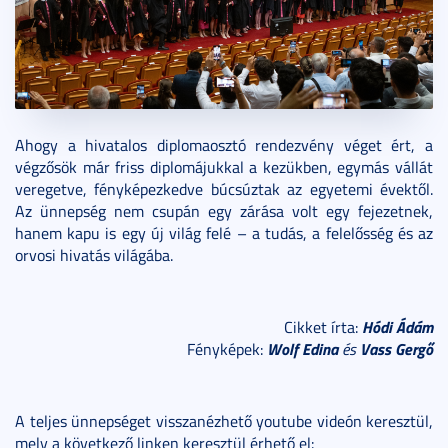
Ahogy a hivatalos diplomaosztó rendezvény véget ért, a
végzősök már friss diplomájukkal a kezükben, egymás vállát
veregetve, fényképezkedve búcsúztak az egyetemi évektől.
Az ünnepség nem csupán egy zárása volt egy fejezetnek,
hanem kapu is egy új világ felé – a tudás, a felelősség és az
orvosi hivatás világába.
Hódi Ádám
Cikket írta:
Wolf Edina
Vass Gergő
Fényképek:
és
A teljes ünnepséget visszanézhető youtube videón keresztül,
mely a következő linken keresztül érhető el: