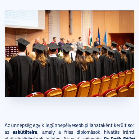
Az ünnepség egyik legünnepélyesebb pillanataként került sor
eskütételre
az
, amely a friss diplomások hivatás iránti
Dr. Deák Bálint
elköteleződésének jelképe. Az eskü szövegét