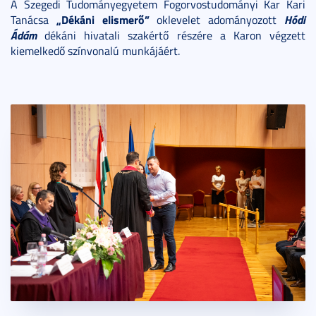
A Szegedi Tudományegyetem Fogorvostudományi Kar Kari
„Dékáni elismerő”
Hódi
Tanácsa
oklevelet adományozott
Ádám
dékáni hivatali szakértő részére a Karon végzett
kiemelkedő színvonalú munkájáért.