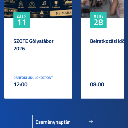
AUG
AUG
11
28
SZOTE Gólyatábor
Beiratkozási idős
2026
DÁNFOKI ÜDÜLŐKÖZPONT
12:00
08:00
Eseménynaptár