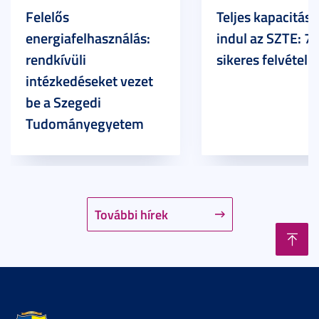
Felelős
Teljes kapacitáss
energiafelhasználás:
indul az SZTE: 7
rendkívüli
sikeres felvételi
intézkedéseket vezet
be a Szegedi
Tudományegyetem
További hírek