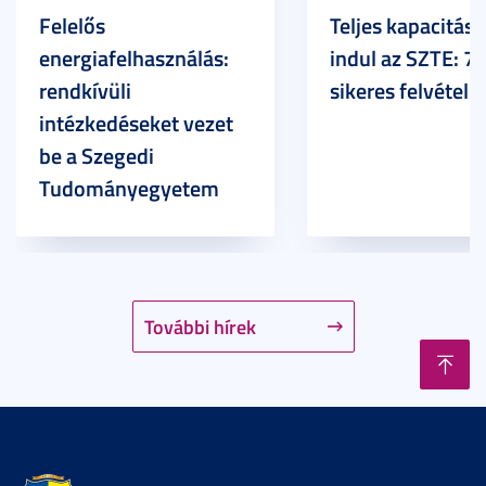
Felelős
Teljes kapacitáss
energiafelhasználás:
indul az SZTE: 7
rendkívüli
sikeres felvételi
intézkedéseket vezet
be a Szegedi
Tudományegyetem
További hírek