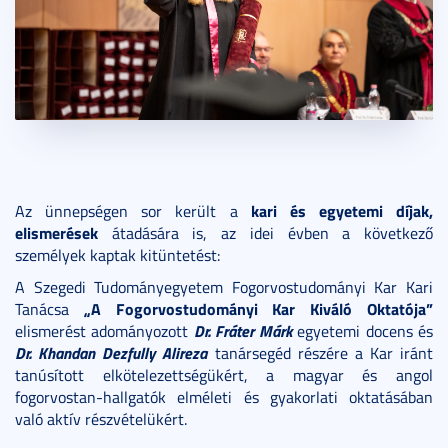
kari és egyetemi díjak,
Az ünnepségen sor került a
elismerések
átadására is, az idei évben a következő
személyek kaptak kitüntetést:
A Szegedi Tudományegyetem Fogorvostudományi Kar Kari
„A Fogorvostudományi Kar Kiváló Oktatója”
Tanácsa
Dr. Fráter Márk
elismerést adományozott
egyetemi docens és
Dr. Khandan Dezfully Alireza
tanársegéd részére a Kar iránt
tanúsított elkötelezettségükért, a magyar és angol
fogorvostan-hallgatók elméleti és gyakorlati oktatásában
való aktív részvételükért.