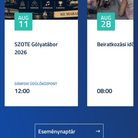
AUG
AUG
11
28
SZOTE Gólyatábor
Beiratkozási idős
2026
DÁNFOKI ÜDÜLŐKÖZPONT
12:00
08:00
Eseménynaptár