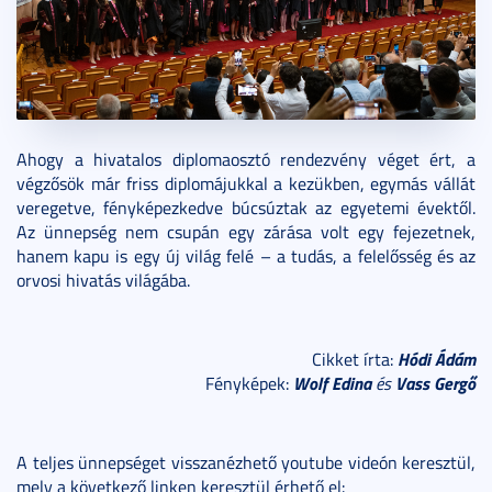
Ahogy a hivatalos diplomaosztó rendezvény véget ért, a
végzősök már friss diplomájukkal a kezükben, egymás vállát
veregetve, fényképezkedve búcsúztak az egyetemi évektől.
Az ünnepség nem csupán egy zárása volt egy fejezetnek,
hanem kapu is egy új világ felé – a tudás, a felelősség és az
orvosi hivatás világába.
Hódi Ádám
Cikket írta:
Wolf Edina
Vass Gergő
Fényképek:
és
A teljes ünnepséget visszanézhető youtube videón keresztül,
mely a következő linken keresztül érhető el: