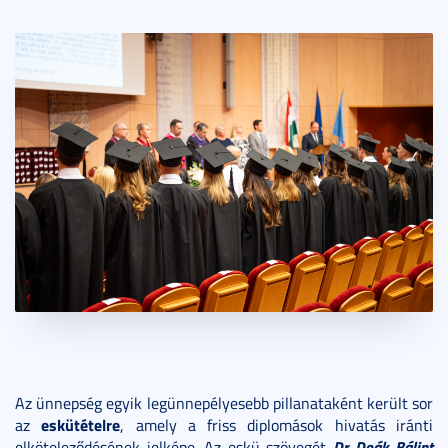
Az ünnepség egyik legünnepélyesebb pillanataként került sor
eskütételre
az
, amely a friss diplomások hivatás iránti
Dr. Deák Bálint
elköteleződésének jelképe. Az eskü szövegét