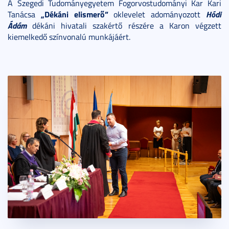
A Szegedi Tudományegyetem Fogorvostudományi Kar Kari
„Dékáni elismerő”
Hódi
Tanácsa
oklevelet adományozott
Ádám
dékáni hivatali szakértő részére a Karon végzett
kiemelkedő színvonalú munkájáért.