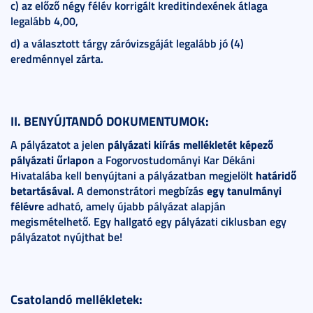
c) az előző négy félév korrigált kreditindexének átlaga
legalább 4,00,
d) a választott tárgy záróvizsgáját legalább jó (4)
eredménnyel zárta.
II. BENYÚJTANDÓ DOKUMENTUMOK:
A pályázatot a jelen
pályázati kiírás mellékletét képező
pályázati űrlapon
a Fogorvostudományi Kar Dékáni
Hivatalába kell benyújtani a pályázatban megjelölt
határidő
betartásával.
A demonstrátori megbízás
egy tanulmányi
félévre
adható, amely újabb pályázat alapján
megismételhető. Egy hallgató egy pályázati ciklusban egy
pályázatot nyújthat be!
Csatolandó mellékletek: