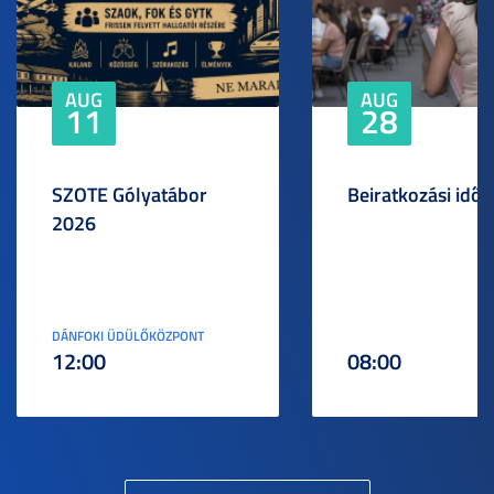
AUG
AUG
11
28
SZOTE Gólyatábor
Beiratkozási idős
2026
DÁNFOKI ÜDÜLŐKÖZPONT
12:00
08:00