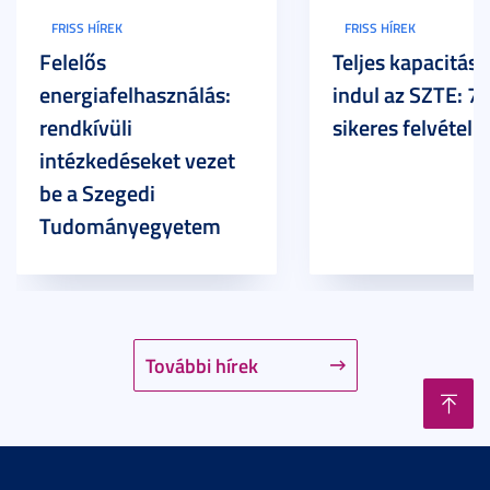
FRISS HÍREK
FRISS HÍREK
Felelős
Teljes kapacitáss
energiafelhasználás:
indul az SZTE: 7
rendkívüli
sikeres felvételi
intézkedéseket vezet
be a Szegedi
Tudományegyetem
További hírek