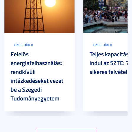
FRISS HÍREK
FRISS HÍREK
Felelős
Teljes kapacitáss
energiafelhasználás:
indul az SZTE: 7
rendkívüli
sikeres felvételi
intézkedéseket vezet
be a Szegedi
Tudományegyetem