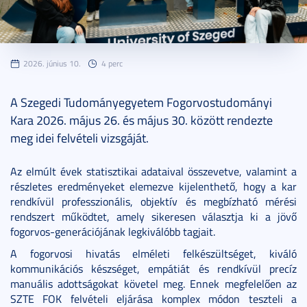
2026. június 10.
4 perc
A Szegedi Tudományegyetem Fogorvostudományi
Kara 2026. május 26. és május 30. között rendezte
meg idei felvételi vizsgáját.
Az elmúlt évek statisztikai adataival összevetve, valamint a
részletes eredményeket elemezve kijelenthető, hogy a kar
rendkívül professzionális, objektív és megbízható mérési
rendszert működtet, amely sikeresen választja ki a jövő
fogorvos-generációjának legkiválóbb tagjait.
A fogorvosi hivatás elméleti felkészültséget, kiváló
kommunikációs készséget, empátiát és rendkívül precíz
manuális adottságokat követel meg. Ennek megfelelően az
SZTE FOK felvételi eljárása komplex módon teszteli a