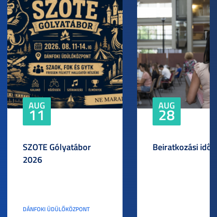
AUG
AUG
11
28
SZOTE Gólyatábor
Beiratkozási idős
2026
DÁNFOKI ÜDÜLŐKÖZPONT