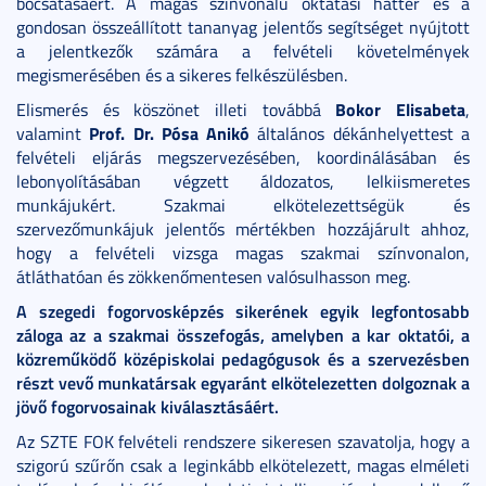
bocsátásáért. A magas színvonalú oktatási háttér és a
gondosan összeállított tananyag jelentős segítséget nyújtott
a jelentkezők számára a felvételi követelmények
megismerésében és a sikeres felkészülésben.
Bokor Elisabeta
Elismerés és köszönet illeti továbbá
,
Prof. Dr. Pósa Anikó
valamint
általános dékánhelyettest a
felvételi eljárás megszervezésében, koordinálásában és
lebonyolításában végzett áldozatos, lelkiismeretes
munkájukért. Szakmai elkötelezettségük és
szervezőmunkájuk jelentős mértékben hozzájárult ahhoz,
hogy a felvételi vizsga magas szakmai színvonalon,
átláthatóan és zökkenőmentesen valósulhasson meg.
A szegedi fogorvosképzés sikerének egyik legfontosabb
záloga az a szakmai összefogás, amelyben a kar oktatói, a
közreműködő középiskolai pedagógusok és a szervezésben
részt vevő munkatársak egyaránt elkötelezetten dolgoznak a
jövő fogorvosainak kiválasztásáért.
Az SZTE FOK felvételi rendszere sikeresen szavatolja, hogy a
szigorú szűrőn csak a leginkább elkötelezett, magas elméleti