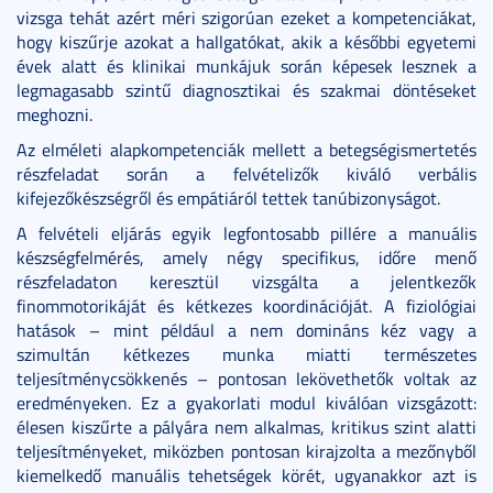
vizsga tehát azért méri szigorúan ezeket a kompetenciákat,
hogy kiszűrje azokat a hallgatókat, akik a későbbi egyetemi
évek alatt és klinikai munkájuk során képesek lesznek a
legmagasabb szintű diagnosztikai és szakmai döntéseket
meghozni.
Az elméleti alapkompetenciák mellett a betegségismertetés
részfeladat során a felvételizők kiváló verbális
kifejezőkészségről és empátiáról tettek tanúbizonyságot.
A felvételi eljárás egyik legfontosabb pillére a manuális
készségfelmérés, amely négy specifikus, időre menő
részfeladaton keresztül vizsgálta a jelentkezők
finommotorikáját és kétkezes koordinációját. A fiziológiai
hatások – mint például a nem domináns kéz vagy a
szimultán kétkezes munka miatti természetes
teljesítménycsökkenés – pontosan lekövethetők voltak az
eredményeken. Ez a gyakorlati modul kiválóan vizsgázott:
élesen kiszűrte a pályára nem alkalmas, kritikus szint alatti
teljesítményeket, miközben pontosan kirajzolta a mezőnyből
kiemelkedő manuális tehetségek körét, ugyanakkor azt is