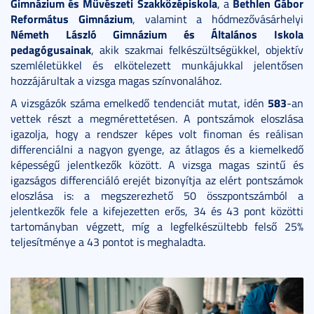
Gimnázium és Művészeti Szakközépiskola
Bethlen Gábor
, a
Református Gimnázium
, valamint a hódmezővásárhelyi
Németh László Gimnázium és Általános Iskola
pedagógusainak
, akik szakmai felkészültségükkel, objektív
szemléletükkel és elkötelezett munkájukkal jelentősen
hozzájárultak a vizsga magas színvonalához.
583
A vizsgázók száma emelkedő tendenciát mutat, idén
-an
vettek részt a megmérettetésen. A pontszámok eloszlása
igazolja, hogy a rendszer képes volt finoman és reálisan
differenciálni a nagyon gyenge, az átlagos és a kiemelkedő
képességű jelentkezők között. A vizsga magas szintű és
igazságos differenciáló erejét bizonyítja az elért pontszámok
eloszlása is: a megszerezhető 50 összpontszámból a
jelentkezők fele a kifejezetten erős, 34 és 43 pont közötti
tartományban végzett, míg a legfelkészültebb felső 25%
teljesítménye a 43 pontot is meghaladta.