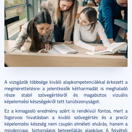
A vizsgázók többsége kiváló alapkompetenciákkal érkezett a
megmérettetésre: a jelentkezők kétharmadát is meghaladó
része stabil szövegértésről és magabiztos vizuális
képelemzési készségekről tett tanúbizonyságot.
Ez a kimagasló eredmény azért is rendkívül fontos, mert a
fogorvosi hivatásban a kiváló szövegértés és a precíz
képelemzési készség nem csupán elméleti elvárás, hanem a
mindennapi, biztonságos betegellátás alapköve. A felvételi