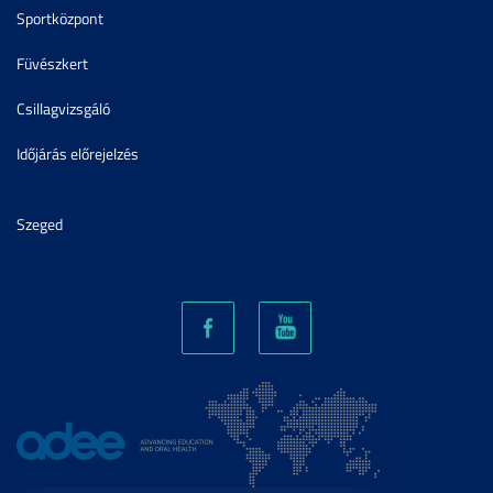
Sportközpont
Füvészkert
Csillagvizsgáló
Időjárás előrejelzés
Szeged