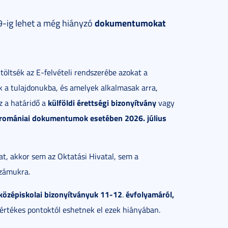
dokumentumokat
 9-ig lehet a még hiányzó
töltsék az E-felvételi rendszerébe azokat a
 a tulajdonukba, és amelyek alkalmasak arra,
külföldi érettségi bizonyítvány
z a határidő a
vagy
, romániai dokumentumok esetében 2026. július
t, akkor sem az Oktatási Hivatal, sem a
számukra.
középiskolai bizonyítványuk 11-12
évfolyamáról,
.
értékes pontoktól eshetnek el ezek hiányában.