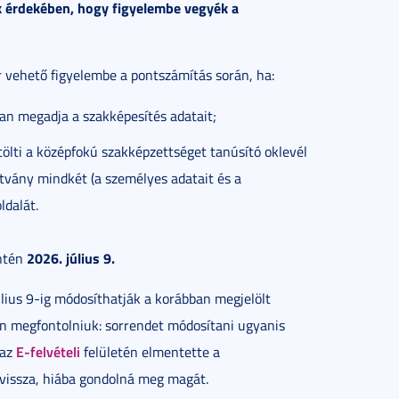
ak érdekében, hogy figyelembe vegyék a
 vehető figyelembe a pontszámítás során, ha:
n megadja a szakképesítés adatait;
lti a középfokú szakképzettséget tanúsító oklevél
tvány mindkét (a személyes adatait és a
ldalát.
2026. július 9.
intén
lius 9-ig módosíthatják a korábban megjelölt
an megfontolniuk: sorrendet módosítani ugyanis
E-felvételi
 az
felületén elmentette a
vissza, hiába gondolná meg magát.