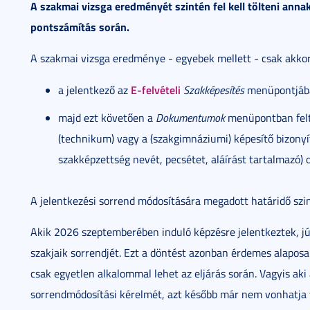
A szakmai vizsga eredményét szintén fel kell tölteni ann
pontszámítás során.
A szakmai vizsga eredménye - egyebek mellett - csak akkor
E-felvételi
a jelentkező az
Szakképesítés
menüpontjába
majd ezt követően a
Dokumentumok
menüpontban feltö
(technikum) vagy a (szakgimnáziumi) képesítő bizonyí
szakképzettség nevét, pecsétet, aláírást tartalmazó) o
A jelentkezési sorrend módosítására megadott határidő sz
Akik 2026 szeptemberében induló képzésre jelentkeztek, jú
szakjaik sorrendjét. Ezt a döntést azonban érdemes alapos
csak egyetlen alkalommal lehet az eljárás során. Vagyis aki
sorrendmódosítási kérelmét, azt később már nem vonhatja 