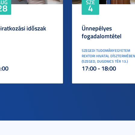
AUG
SZE
28
4
iratkozási időszak
Ünnepélyes
fogadalomtétel
SZEGEDI TUDOMÁNYEGYETEM
REKTORI HIVATAL DÍSZTERMÉBE
(SZEGED, DUGONICS TÉR 13.)
:00
17:00 - 18:00