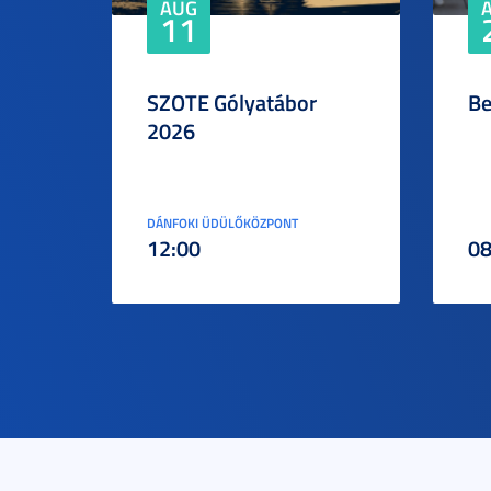
AUG
11
SZOTE Gólyatábor
Be
2026
DÁNFOKI ÜDÜLŐKÖZPONT
12:00
08