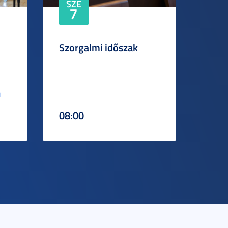
SZE
7
Szorgalmi időszak
N
08:00