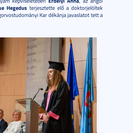
Erdélyi Anna
lyam képviseletében
, az angol
se Hegedus
terjesztette elő a doktorjelöltek
gorvostudományi Kar dékánja javaslatot tett a