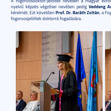
A fogorvosdoktor-jelöltek nevében a magyar évfo
Veddeng A
nyelvű képzés végzősei nevében pedig
Prof. Dr. Baráth Zoltán
kérelmét. Ezt követően
, a Fo
fogorvosjelöltek doktorrá fogadására.