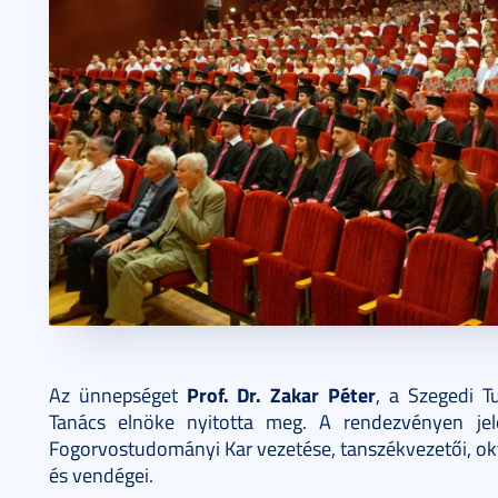
Prof. Dr. Zakar Péter
Az ünnepséget
, a Szegedi T
Tanács elnöke nyitotta meg. A rendezvényen jel
Fogorvostudományi Kar vezetése, tanszékvezetői, okta
és vendégei.