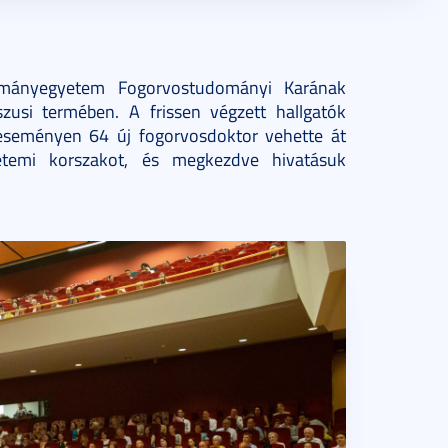
mányegyetem Fogorvostudományi Karának
usi termében. A frissen végzett hallgatók
 eseményen 64 új fogorvosdoktor vehette át
etemi korszakot, és megkezdve hivatásuk