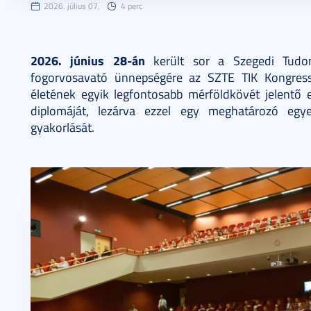
2026. július 07.
4 perc
2026. június 28-án
került sor a Szegedi Tudo
fogorvosavató ünnepségére az SZTE TIK Kongressz
életének egyik legfontosabb mérföldkövét jelentő
diplomáját, lezárva ezzel egy meghatározó egy
gyakorlását.