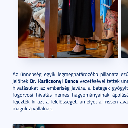
Az ünnepség egyik legmeghatározóbb pillanata ezút
Dr. Karácsonyi Bence
jelöltek
vezetésével tettek ün
hivatásukat az emberiség javára, a betegek gyógyí
fogorvosi hivatás nemes hagyományainak ápolásá
fejezték ki azt a felelősséget, amelyet a frissen a
magukra vállalnak.